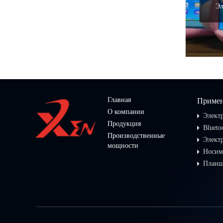
Эл
Главная
Приме
О компании
Элект
Продукция
Bluet
Производственные
Элект
мощности
Носим
Планш