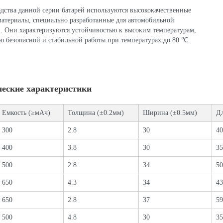
дства данной серии батарей используются высококачественные
атериалы, специально разработанные для автомобильной
. Они характеризуются устойчивостью к высоким температурам,
ю безопасной и стабильной работы при температурах до 80 ℃.
ческие характеристики
Емкость (≥мАч)
Толщина (±0.2мм)
Ширина (±0.5мм)
Дл
300
2.8
30
40
400
3.8
30
35
500
2.8
34
50
650
4.3
34
43
650
2.8
37
59
500
4.8
30
35