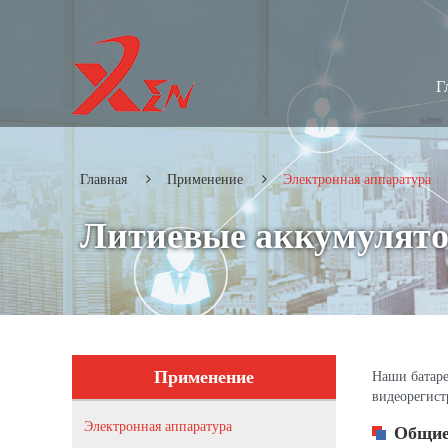
Г
Главная
Применение
Электронная аппаратура
Литиевые аккумулято
Применение
Наши батаре
видеорегист
Электронная аппаратура
Общие