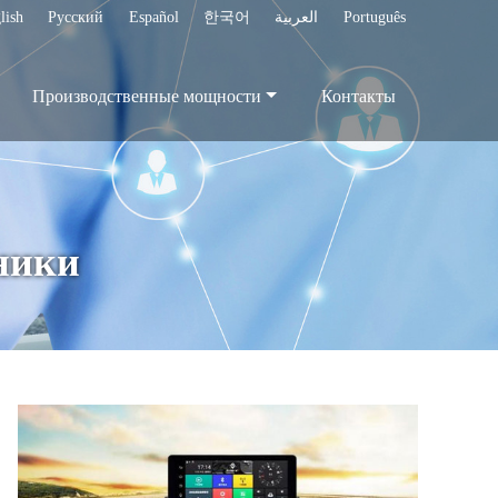
lish
Русский
Español
한국어
العربية
Português
Производственные мощности
Контакты
ники